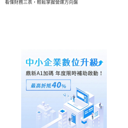
看懂財務三表，輕鬆掌握營運方向盤