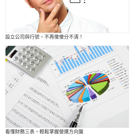
設立公司與行號，不再傻傻分不清！
看懂財務三表，輕鬆掌握營運方向盤