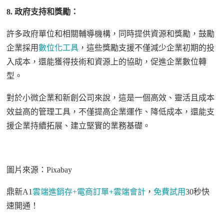
8.
政府支持和獎勵：
許多政府單位和相關輔導機構，同時提供資源和獎勵，鼓勵
企業採用
數位化工具
，這些獎勵支援不僅減少企業初期的投
入成本，還能獲得技術和資源上的協助，促進企業數位轉
型。
對於小微企業和新創公司來說，這是一個高效、靈活且成本
效益高的管理工具，不僅提高企業運作、降低成本，還能支
援企業持續拓展、建立堅實的業務基礎。
圖片來源：
Pixabay
鼎新
A1
雲端進銷存
+
電商訂單
+
雲端會計
，
免費試用
30
秒快
速開通！