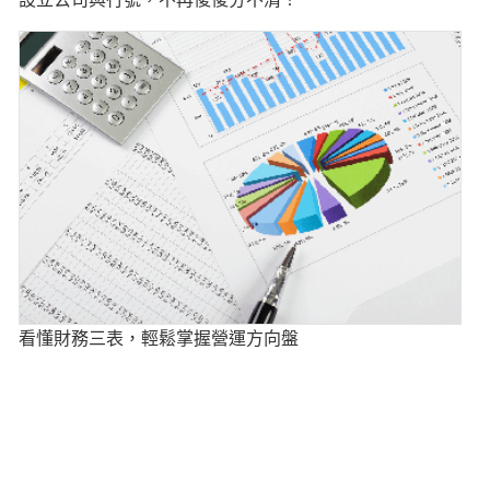
看懂財務三表，輕鬆掌握營運方向盤