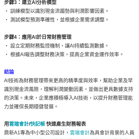
步驟3：建立AI分析模型
‧ 訓練模型以識別現金流趨勢與利潤影響因素。
‧ 測試模型預測準確性，並根據企業需求調整。
步驟4：應用AI於日常財務管理
‧ 設立定期財務監控機制，讓AI持續監測數據。
‧ 根據AI報告調整財務決策，提高企業資金運作效率。
結論
AI技術為財務管理帶來更高的精準度與效率，幫助企業及早
識別現金流風險，理解利潤變動因素，並做出更具數據支持
的決策。未來，企業應積極導入AI技術，以提升財務管理能
力並確保長期穩健發展。
用
雲端會計
/
快記帳
快速產生財務報表
鼎新A1專為中小型公司設計，
雲端會計
為具會計背景的人員