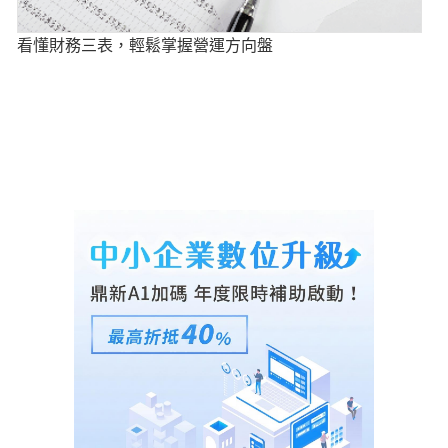
看懂財務三表，輕鬆掌握營運方向盤