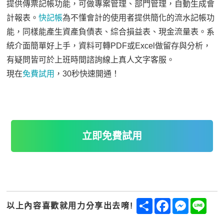
提供傳票記帳功能，可做專案管理、部門管理，自動生成會
計報表。
快記帳
為不懂會計的使用者提供簡化的流水記帳功
能，同樣能產生資產負債表、綜合損益表、現金流量表。系
統介面簡單好上手，資料可轉PDF或Excel做留存與分析，
有疑問皆可於上班時間諮詢線上真人文字客服。
現在
免費試用
，30秒快速開通！
立即免費試用
Share
Facebook
Messenge
Line
以上內容喜歡就用力分享出去唷!