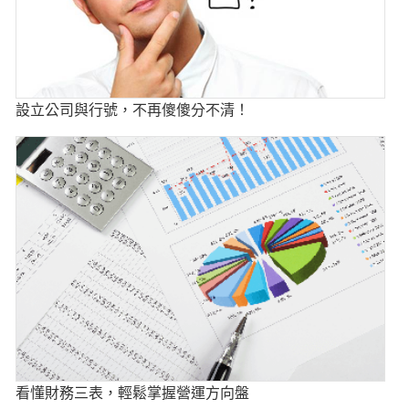
設立公司與行號，不再傻傻分不清！
看懂財務三表，輕鬆掌握營運方向盤