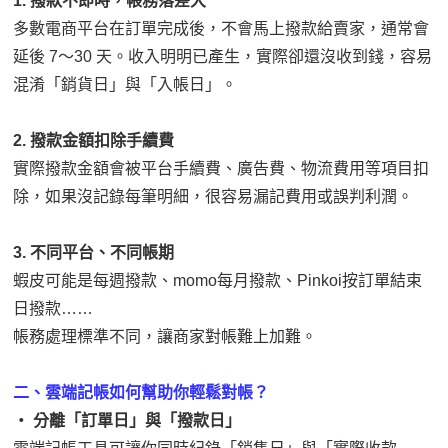
1. 撥款不即時，帳務落差大
多數電商平台在訂單完成後，不會馬上撥款給賣家，通常會
延後 7～30 天。收入明明已產生，實際卻還沒收到錢，容易
混淆「銷貨日」與「入帳日」。
2. 撥款金額扣除手續費
實際撥款金額會被平台手續費、廣告費、物流費用等項目扣
除，如果沒記錄每筆明細，很容易漏記費用或誤判利潤。
3. 不同平台、不同帳期
蝦皮可能是每週撥款、momo每月撥款、Pinkoi按訂單結束
日撥款……
帳務處理標準不同，讓商家對帳難上加難。
二、雲端記帳如何幫助你輕鬆對帳？
‧ 分離「訂單日」與「撥款日」