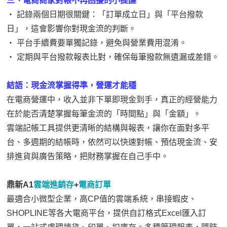
三、電商商家對帳不再困擾的小提醒
‧ 記錄兩個日期很關鍵：「訂單成立日」與「平台撥款
日」，這會影響你對現金流的判斷。
‧ 平台手續費要單獨記錄，避免與營業費用混淆。
‧ 定期與平台撥款報表比對，確保每筆撥款無遺漏或差錯。
結語：現金流掌握得準，營運才能穩
在電商營運中，收入並非下單即現金到手，真正的經營能力
在於能否清楚掌握每筆金流的「時間點」與「金額」。
雲端記帳工具提供更清晰的結構與報表，讓你在面對多平
台、多週期的結帳時，依然可以快速對帳、預估現金流、安
排進貨與廣告策略，把財務掌握在自己手中。
鼎新A1
雲端進銷存
+
電商訂單
最適合小微型企業，高CP值的雲端系統，串接蝦皮、
SHOPLINE等各大電商平台，提供自訂格式Excel匯入訂