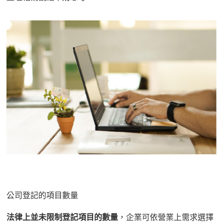
公司
登記
的
項目數量
法律
上
並未限制登記項目的數量
，企業可依
營業上
需求選擇