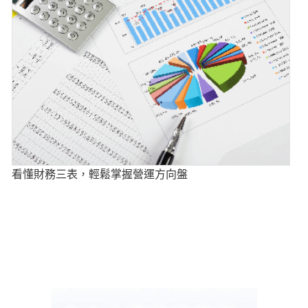
看懂財務三表，輕鬆掌握營運方向盤