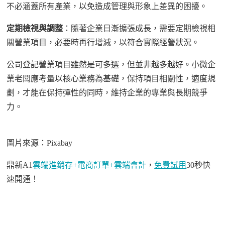
不必涵蓋所有產業，以免造成管理與形象上
差異
的困擾。
定期檢視與調整
：隨著企業
日漸擴張
成長，
需要
定期檢視
相
關
營業項目，必要時再行增減，以符合實際經營狀況。
公司登記營業項目雖
然是
可多選，但並非越多越好。小微企
業老闆應
考量
以核心業務為基礎，保持項目相關性，適度規
劃，才能在保持彈性的同時，維持企業
的
專業與長期競爭
力。
圖片來源：
Pixaba
y
鼎新
A1
雲端進銷存
+電商訂單+雲端會計
，
免費試用
30秒快
速開通！