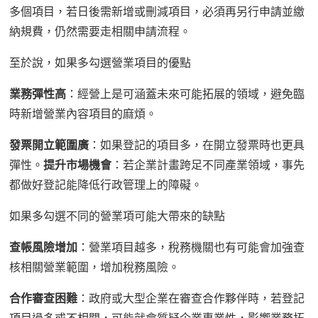
多個項目
，
若日後需新增或刪減項目，必須再
另
行申請並繳
納規費，
仍然需要走相關申請
流程。
至於說，如果
多勾選
營業
項目的優點
業務彈性高
：
經營上是
可涵蓋未來可能拓展的領域，避免臨
時
新
增
營業內容項目
的麻煩。
發票開立範圍廣
：
如果
登記
的
項目多，
在
開立發票時
也
更具
彈性。
提升市場機會
：若企業計畫跨足不同產業
領域
，事先
都做好
登記
能
降低行政
管理上的
障礙。
如果
多勾選
不同的營業
項
可能大帶來
的缺點
查帳風險增加
：營業項目越多，稅務
機關也有
可能
會
加強查
核
相關營業範圍
，增加稅務風險。
合作審查困難
：政府或大型企業在審查合作夥伴時，若登記