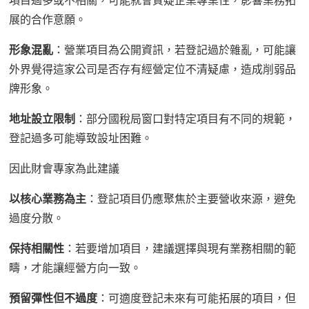
項目過多或不相關，可能
就會
質疑企業專業性，影響
業務拓
展的
合作意願。
形象混亂
：營業項目為公開資訊，若登記過於雜亂，可能讓
外界覺得
這家
公司
是否存有經營
定位不清
疑慮
，
造成
削弱品
牌形象。
地址設立限制
：部分國稅局窗口對特定項目有不同
的
規範，
登記過多可能導致設址困難。
因此財會
專家
為此
建議
以核心業務為主
：登記項目
仍
應聚焦於主要營收來源，避免
過度分散。
保持相關性
：若要增加項目，建議選擇與現有業務相關的範
疇，
才能讓經營
方向一致。
預留彈性但不過度
：可適度登記未來
有
可能拓展的項目，但