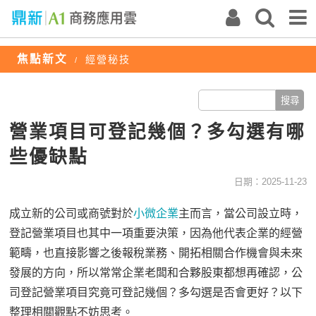
焦點新文
經營秘技
/
營業項目可登記幾個？多勾選有哪
些優缺點
日期：2025-11-23
成立新的公司或商號
對於
小微企業
主
而言，
當
公司設立時
，
登記營業項目
也其中
一項重要決策
，因為他
代表企業的經營
範疇，
也
直接影響
之後報
稅
業務
、
開拓相關
合作機會與未來
發展
的
方向
，所以常常企業老闆和合夥股東都想再確認
，公
司登記營業項目究竟可登記幾個？多勾選是否
會
更好？以下
整理相關觀點
不妨思考
。