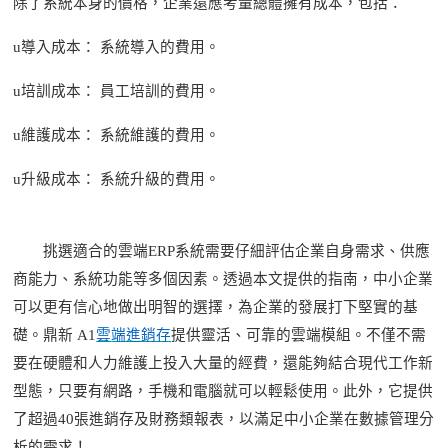
除了系統本身的價格，企業還應考量總體擁有成本，包括：
u
導入成本：
系統導入的費用。
u
培訓成本：
員工培訓的費用。
u
維護成本：
系統維護的費用。
u
升級成本：
系統升級的費用。
挑選適合的雲端
ERP系統需要仔細評估企業自身需求、供應
商能力、系統功能等多個因素。透過本文提供的指南，中小企業
可以更有信心地做出明智的選擇，為企業的發展打下堅實的基
礎。
鼎新
A1
雲
端進銷存
提供靈活、可靠的雲端模組。不僅不需
要在硬體和人力維護上投入大量的經費，還能夠結合現代工作新
型態，只要有網路，手機和電腦就可以輕鬆使用。此外，它提供
了超過
40張進銷存及財務類報表，以滿足中小企
業在數據管理分
析
的需求
！