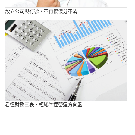
設立公司與行號，不再傻傻分不清！
看懂財務三表，輕鬆掌握營運方向盤