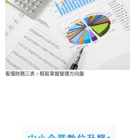
看懂財務三表，輕鬆掌握營運方向盤