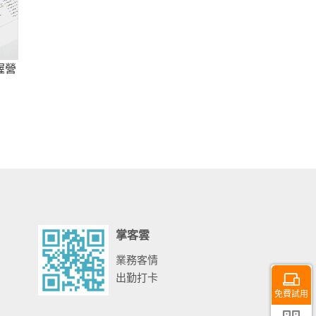
握營
掌客雲
業務客情
出勤打卡
免費試用