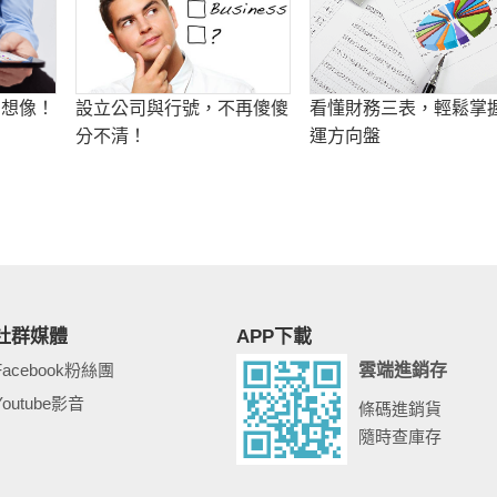
的想像！
設立公司與行號，不再傻傻
看懂財務三表，輕鬆掌
分不清！
運方向盤
社群媒體
APP下載
Facebook粉絲團
雲端進銷存
Youtube影音
條碼進銷貨
隨時查庫存