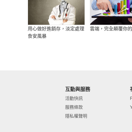
用心做好進銷存，淡定處理
雲端，完全顛覆你
食安風暴
互動與服務
活動快訊
服務條款
隱私權聲明