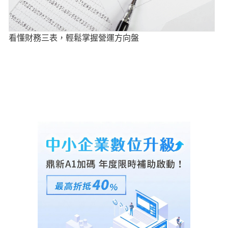
看懂財務三表，輕鬆掌握營運方向盤