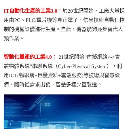
IT自動化生產的工業3.0
：
於20世紀開始，工廠大量採
用由PC、PLC/單片機等真正電子、信息技術自動化控
制的機械設備進行生產。自此，機器能夠逐步替代人
類作業。
智動化量產的工業4.0
：
21世紀開始”虛擬網絡<->實
體物體系統”串聯系統（Cyber-Physical System），利
用ICT(物聯網+巨量資料+雲端服務)等技術與智慧設
備，隨時從需求出發，智慧多樣少量製造。