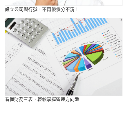
設立公司與行號，不再傻傻分不清！
看懂財務三表，輕鬆掌握營運方向盤