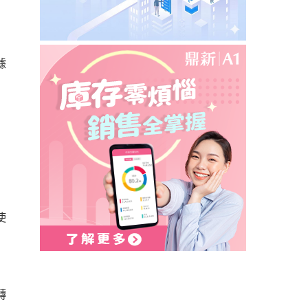
據
使
轉