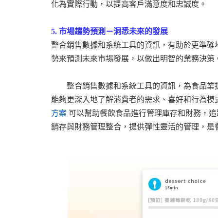
化為實際行動，以提高客戶滿意度和忠誠度。
5.
市場趨勢預測－洞悉未來的發展
整合銷售數據和
系統工具
的資訊，有助於更準確
勢來預測未來市場發展，以做出明智的業務決策
整合銷售數據和
系統工具
的資訊，為食品業
能夠更深入地了解消費者的需求、喜好和行為模
方案
可以幫助
餐飲
食品
進行
管理庫存和財務，追
銷存
與
財務管理
整合，提供彈性
靈活
的管理，
是