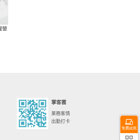
握營
掌客雲
業務客情
出勤打卡
免費試用