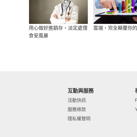
用心做好進銷存，淡定處理
雲端，完全顛覆你
食安風暴
互動與服務
活動快訊
服務條款
隱私權聲明