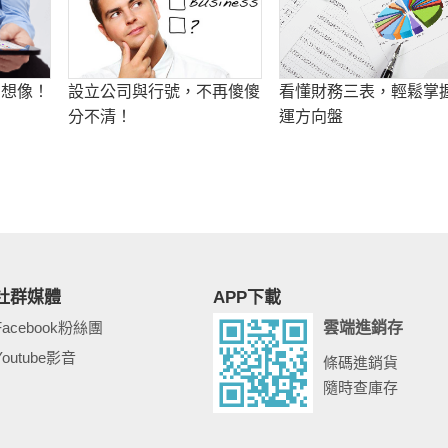
的想像！
設立公司與行號，不再傻傻
看懂財務三表，輕鬆掌
分不清！
運方向盤
社群媒體
APP下載
Facebook粉絲團
雲端進銷存
Youtube影音
條碼進銷貨
隨時查庫存