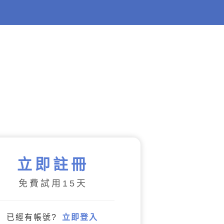
立即註冊
免費試用15天
已經有帳號?
立即登入