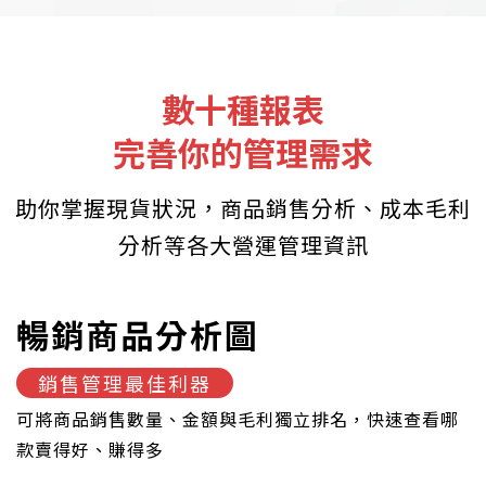
數十種報表
完善你的管理需求
助你掌握現貨狀況，商品銷售分析、成本毛利
分析等各大營運管理資訊
暢銷商品分析圖
業務銷售排名表
多倉庫存表
銷售管理最佳利器
獎金計算好幫手
即時計算現有庫存
可將商品銷售數量、金額與毛利獨立排名，快速查看哪
獎金發放最佳參考依據，可計算銷售數量、金額與毛利
門市、倉庫與寄倉各點數量雲端同步，掌握現貨銷售或
款賣得好、賺得多
可調撥數量最新狀況