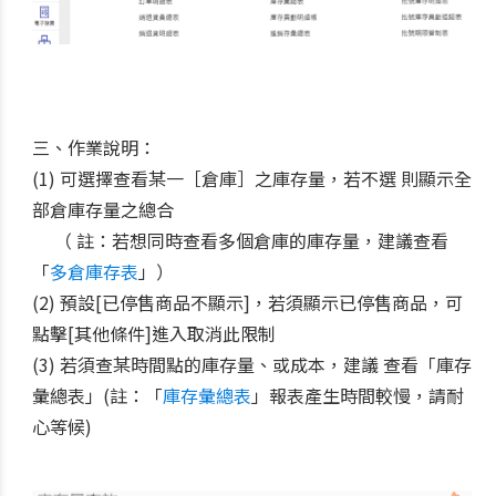
三、作業說明：
(1) 可選擇查看某一［倉庫］之庫存量，若不選 則顯示全
部倉庫存量之總合
（ 註：若想同時查看多個倉庫的
庫存量，建議查看
「
多倉庫存表
」）
(2) 預設[已停售商品不顯示]，若須顯示已停售商品，可
點擊[其他條件]進入取消此限制
(3) 若須查某時間點的庫存量、或成本，建議 查看「庫存
彙總表」(註：
「
庫存彙總表
」報表產生時間較慢
，請耐
心等候)