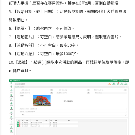
訂購人手機＇是否存在客戶資料，若存在即取用；否則自動新增．
5.
【
起始日期、截止日期
】：
活動起訖期間，逾期後線上客戶將無法
開啟網址。
6.
【
課稅別
】：
應稅內含，不可修改。
7.
【
活動圖片
】：
可空白，請參考建議尺寸說明，選取適合圖片。
8.
【
活動名稱
】：
不可空白，最多
50字
。
9.
【
活動介紹
】：
可空白，最多
1000字
。
10.
【
品號】：點選
[...]選取
本次活動
的商品，再確認
單位
及
單價
後，即
可儲存資料
。