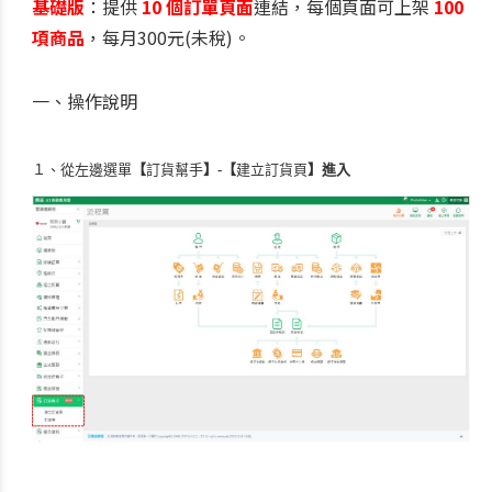
基礎版
：
提供
10 個訂單頁面
連結，每個頁面可上架
100
項商品
，
每月300元(未稅)。
一、
操作說明
１、從左邊選單
【
訂貨幫手
】
-
【
建立訂貨頁
】
進入