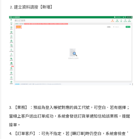
【新增】
建立資料請按
2.
3.
【
業務
】：
預設為登入帳號對應的員工代號，可空白．若有選擇；
當線上客戶送出訂單成功，系統會發送訂貨單通知信給該業務，提醒
接單。
4.
【
訂單
客戶】：
可先不指定，若
[
轉訂單
]
時仍空白
，
系統會檢查＇