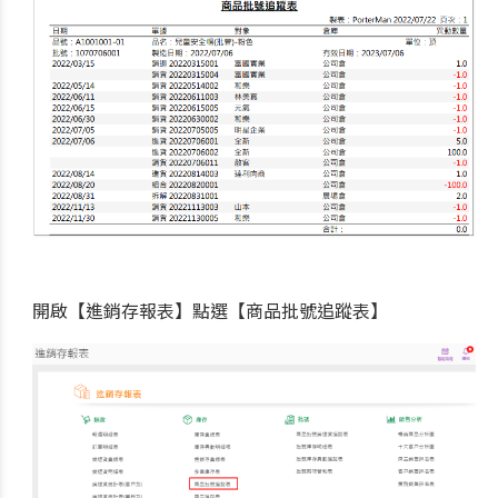
開啟【進銷存報表】點選【商品批號追蹤表】