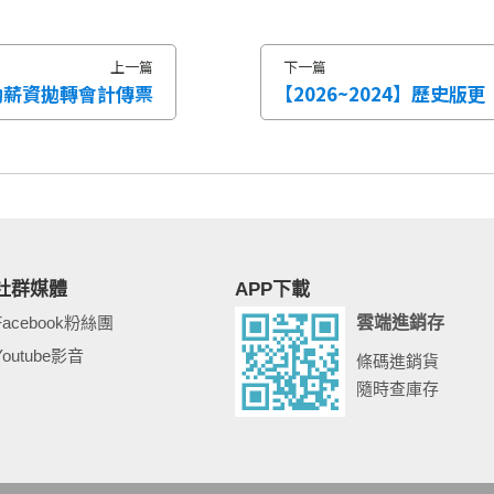
上一篇
下一篇
勤薪資拋轉會計傳票
【2026~2024】歷史版更
社群媒體
APP下載
Facebook粉絲團
雲端進銷存
Youtube影音
條碼進銷貨
隨時查庫存