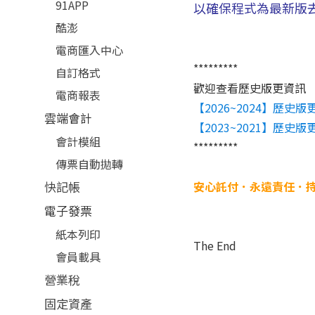
91APP
以確保程式為最新版
酷澎
電商匯入中心
*********
自訂格式
歡迎查看歷史版更資訊
電商報表
【2026~2024】歷史版
雲端會計
【2023~2021】歷史版
會計模組
*********
傳票自動拋轉
快記帳
安心託付．永遠責任．
電子發票
紙本列印
The End
會員載具
營業稅
固定資產