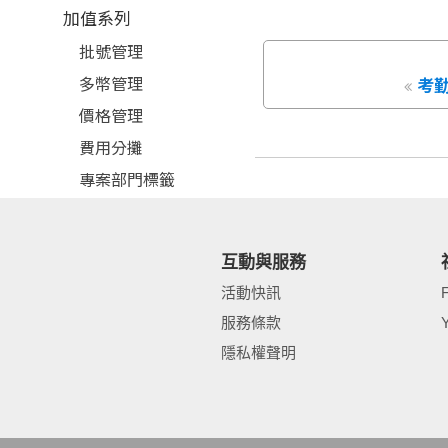
加值系列
批號管理
多幣管理
考
價格管理
費用分攤
專案部門標籤
訂貨幫手
金流好幫手
互動與服務
自動配貨
活動快訊
出貨條碼檢查
服務條款
電商庫存自動更新
隱私權聲明
多規格管理
連鎖帳管理
物流好幫手