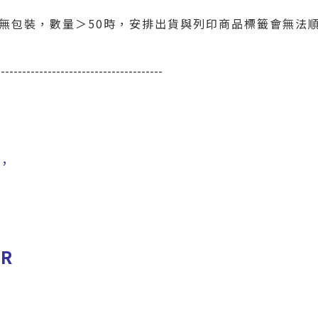
皮無包裝，數量＞50時，安排出貨與列印商品標籤會無法
---------------------------------------
，
 R