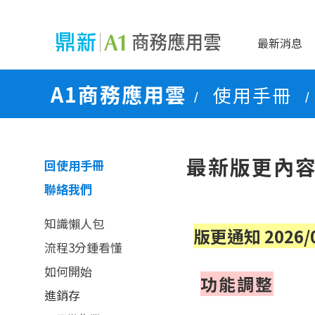
最新消息
A1商務應用雲
使用手冊
/
/
最新版更內
回使用手冊
聯絡我們
知識懶人包
版更通知 2026/0
流程3分鍾看懂
如何開始
功能調整
進銷存