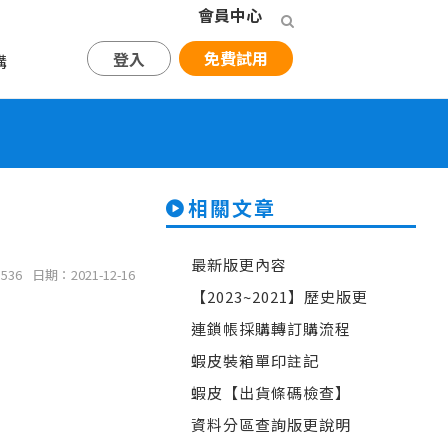
會員中心
免費試用
登入
購
相關文章
最新版更內容
536
日期：2021-12-16
【2023~2021】歷史版更
連鎖帳採購轉訂購流程
蝦皮裝箱單印註記
蝦皮【出貨條碼檢查】
資料分區查詢版更說明