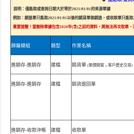
說明：僅能取或查詢日期大於等於2021/01/01的來源單據
例如：銷退單只能取2021/01/01以後的銷貨單做銷退，或收款單只能取2
重要提醒！當刪除單據包含2020年(含)之前的資料，將無法再次取單
歸屬模組
類型
作業名稱
進銷存-進銷存
建檔
銷貨單
(單價開窗→客戶歷史交易)
進銷存-進銷存
建檔
銷貨退回單
進銷存-收款沖帳
建檔
收款單