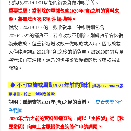
只能取2021/01/01以後的銷退貨做沖帳等等。
重要提醒！當刪除的單據包含2020年(含)之前的資料來
源，將無法再次取單/沖帳/拋轉。
假設：2021/01/10的一張收款單，沖帳明細包含
2020/12/25的銷貨單，若將收款單刪除，則銷貨單會恢復
為未收款，但重新新增收款單做帳款載入時，因帳款載
入僅能查詢到2021年(含)之後的銷貨單，故2020的銷貨單
將無法再次沖帳，連帶的也將影響後續的應收帳款報表
餘額。
◆ 不可查詢或異動2021年前的資料
(此為2023/06/29版
更項目，於此一併列表說明)
說明：僅能查詢2021年(含)之後的資料。
→
查看影響的作
業範圍
2020年(含)之前的資料如需查詢，請以「主帳號」從【我
要發問】向線上客服提供查詢條件申請調閱。