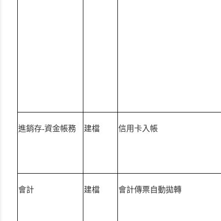
進銷存-資金帳務
建檔
信用卡入帳
會計
建檔
會計傳票自動拋轉