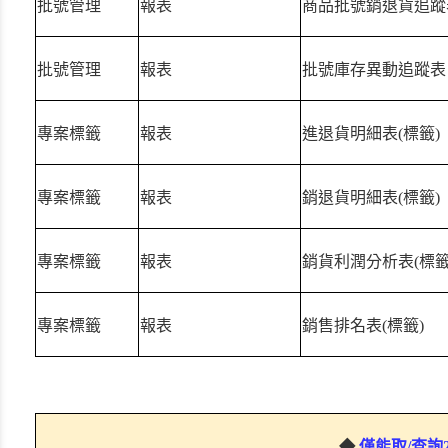
批號管理
報表
商品批號銷退貨追蹤
批號管理
報表
批號庫存異動追蹤表
專案標籤
報表
進退貨明細表(標籤)
專案標籤
報表
銷退貨明細表(標籤)
專案標籤
報表
銷貨利潤分析表(標籤
專案標籤
報表
銷售排名表(標籤)
◆
僅能取/查詢2