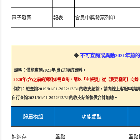
電子發票
報表
會員中獎發票列印
◆
不可查詢或異動2021年前
說明：僅能查詢2021年(含)之後的資料。
2020年(含)之前的資料如需查詢，請以「主帳號」從【我要發問】向
例如：想查詢2019/01/01-2022/12/31的收支結餘，請向線上客服申請調閱2
自行查詢2021/01/01-2022/12/31的收支結餘後做合計加總。
歸屬模組
功能類型
進銷存
盤點
盤點