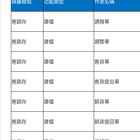
歸屬模組
功能類型
作業名稱
進銷存
建檔
調撥單
進銷存
建檔
調整單
進銷存
建檔
進貨單
進銷存
建檔
進貨退出單
進銷存
建檔
銷貨單
進銷存
建檔
銷貨退回單