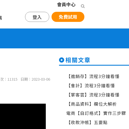
會員中心
免費試用
登入
購
相關文章
【進銷存】流程3分鐘看懂
次：11315
日期：2023-03-06
【會計】流程3分鐘看懂
【掌客雲】流程3分鐘看懂
【商品資料】欄位大解析
電商【自訂格式】實作三步驟
【收款沖帳】五要點