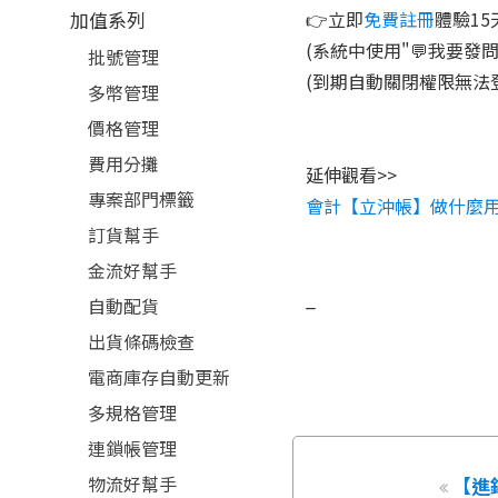
加值系列
👉立即
免費註冊
體驗1
(系統中使用"💬我要發
批號管理
(到期自動關閉權限無法
多幣管理
價格管理
費用分攤
延伸觀看>>
專案部門標籤
會計【立沖帳】做什麼
訂貨幫手
金流好幫手
_
自動配貨
出貨條碼檢查
電商庫存自動更新
多規格管理
連鎖帳管理
物流好幫手
【進