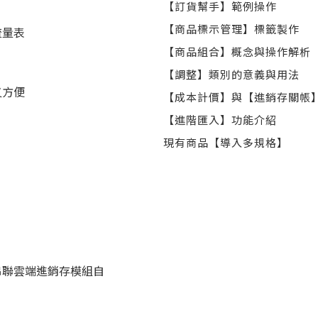
【訂貨幫手】範例操作
【商品標示管理】標籤製作
流量表
【商品組合】概念與操作解析
【調整】類別的意義與用法
又方便
【成本計價】與【進銷存關帳
【進階匯入】功能介紹
現有商品【導入多規格】
串聯雲端進銷存模組自