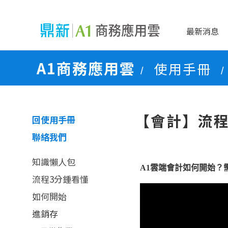
最新消息
A1商務應用雲
使用手冊
/
/
【會計】流程
回使用手冊
聯絡我們
知識懶人包
A1雲端會計如何開始？
流程3分鍾看懂
如何開始
進銷存