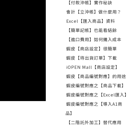
【付款沖帳】實作秘訣
會計【立沖帳】做什麼用？
Excel【匯入商品】資料
【簡單記帳】也能看結餘
【進口費用】如何攤入成本
蝦皮【商店設定】很簡單
蝦皮【待出貨訂單】下載
iOPEN Mall【商店設定】
蝦皮【商品編號對應】的用途
蝦皮編號對應之【商品下載】
蝦皮編號對應之【Excel匯入】
蝦皮編號對應之【導入A1商
品】
【二階託外加工】替代應用