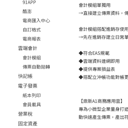
91APP
會計模組單獨用
酷澎
→直接建立傳票資料，
電商匯入中心
會計模組搭配進銷存使
自訂格式
→先在進銷存建立日常
電商報表
雲端會計
◆符合EAS規範
會計模組
◆雲端資料連網即用
傳票自動拋轉
◆提供專案損益表
快記帳
◆搭配立沖帳功能對帳
電子發票
紙本列印
【鼎新A1商務應用雲】
會員載具
專為小微型企業量身打
營業稅
動快速產生傳票，產出符
固定資產