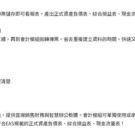
傳票儲存即可看報表，產出正式資產負債表、綜合損益表、現金
用
單據，再到會計模組拋轉傳票，省去重複建立資料的時間，快速
更清楚
造，提供雲端銷售財務與智慧辦公軟體。會計模組可單獨使用或
合EAS規範的正式資產負債表、綜合損益表、現金流量表！