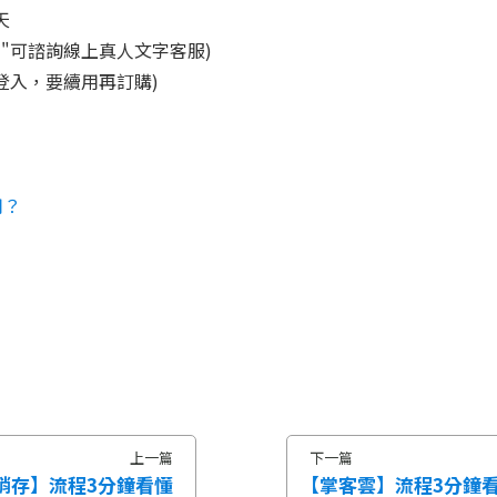
5天
問"可諮詢線上真人文字客服)
登入，要續用再訂購)
用？
上一篇
下一篇
銷存】流程3分鐘看懂
【掌客雲】流程3分鐘