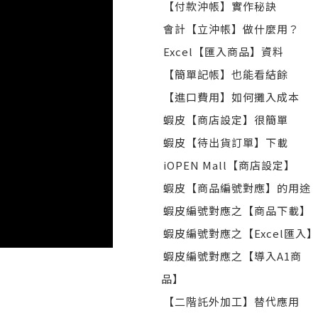
【付款沖帳】實作秘訣
會計【立沖帳】做什麼用？
Excel【匯入商品】資料
【簡單記帳】也能看結餘
【進口費用】如何攤入成本
蝦皮【商店設定】很簡單
蝦皮【待出貨訂單】下載
iOPEN Mall【商店設定】
蝦皮【商品編號對應】的用途
蝦皮編號對應之【商品下載】
蝦皮編號對應之【Excel匯入】
蝦皮編號對應之【導入A1商
品】
【二階託外加工】替代應用