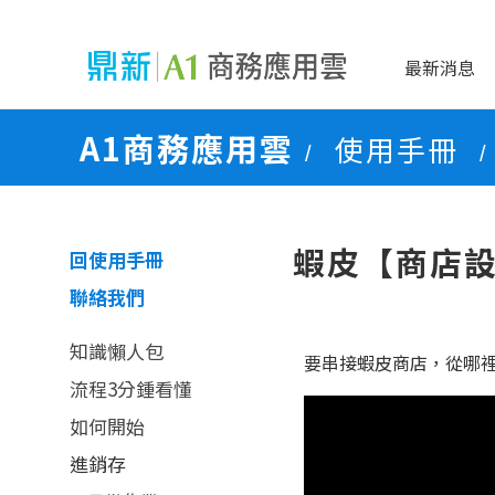
最新消息
A1商務應用雲
使用手冊
/
/
蝦皮【商店
回使用手冊
聯絡我們
知識懶人包
要串接蝦皮商店，從哪
流程3分鍾看懂
如何開始
進銷存