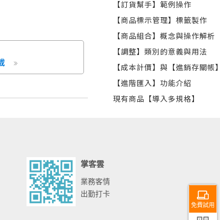
【訂貨幫手】範例操作
【商品標示管理】標籤製作
【商品組合】概念與操作解析
【調整】類別的意義與用法
載
【成本計價】與【進銷存關帳
【進階匯入】功能介紹
現有商品【導入多規格】
掌客雲
業務客情
出勤打卡
免費試用