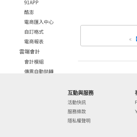
91APP
酷澎
電商匯入中心
自訂格式
電商報表
雲端會計
會計模組
傳票自動拋轉
快記帳
電子發票
互動與服務
紙本列印
活動快訊
會員載具
服務條款
營業稅
隱私權聲明
固定資產