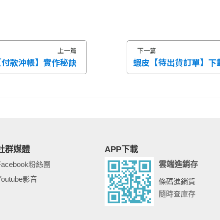
上一篇
下一篇
【付款沖帳】實作秘訣
蝦皮【待出貨訂單】下
社群媒體
APP下載
Facebook粉絲團
雲端進銷存
Youtube影音
條碼進銷貨
隨時查庫存