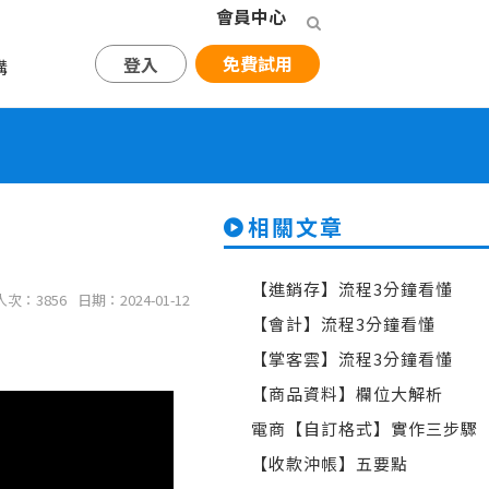
會員中心
免費試用
登入
購
相關文章
【進銷存】流程3分鐘看懂
次：3856
日期：2024-01-12
【會計】流程3分鐘看懂
【掌客雲】流程3分鐘看懂
【商品資料】欄位大解析
電商【自訂格式】實作三步驟
【收款沖帳】五要點