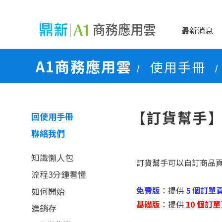
最新消息
A1商務應用雲
使用手冊
/
/
【訂貨幫手
回使用手冊
聯絡我們
知識懶人包
訂貨幫手可以自訂商品
流程3分鍾看懂
免費版
：提供
5 個訂單
如何開始
基礎版
：
提供
10 個訂
進銷存