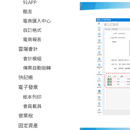
91APP
酷澎
電商匯入中心
自訂格式
電商報表
雲端會計
會計模組
傳票自動拋轉
快記帳
電子發票
紙本列印
會員載具
營業稅
固定資產