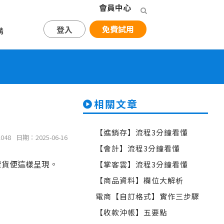
會員中心
免費試用
登入
購
相關文章
【進銷存】流程3分鐘看懂
048
日期：2025-06-16
【會計】流程3分鐘看懂
賣貨便這樣呈現。
【掌客雲】流程3分鐘看懂
【商品資料】欄位大解析
電商【自訂格式】實作三步驟
【收款沖帳】五要點