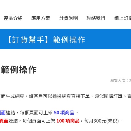
產品介紹
應用方案
計費說明
聯絡我們
線上訂
【訂貨幫手】範例操作
】範例操作
瀏覽人次：2
頁面生成網頁，讓客戶可以透過網頁直接下單，類似團購訂單、
頁面
連結，每個頁面可上架
50 項商品
。
單頁面
連結，每個頁面可上架
100 項商品
，
每月300元(未稅)。