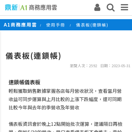
A1商務應用雲
使用手冊
儀表板(連鎖帳)
/
/
儀表板(連鎖帳)
瀏覽人次：2592
日期：2023-05-31
連鎖帳儀表板
輕鬆獲取銷售數據掌握各店每月營收狀況，查看當月營
收益可同步運算與上月比較的上漲下跌幅度，還可同期
比較今年與去年的季營收及年營收
儀表板資訊會於晚上12點開始批次運算，建議隔日再檢
視，例如5/30的營收，當日查看儀表板不會進去，要於