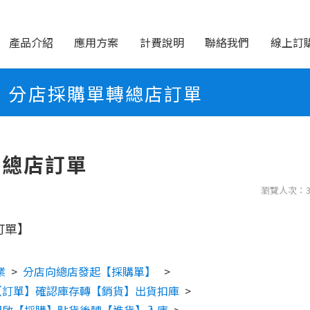
產品介紹
應用方案
計費說明
聯絡我們
線上訂
分店採購單轉總店訂單
轉總店訂單
瀏覽人次：3
訂單】
業
>
分店向總店發起【採購單】
>
【訂單】確認庫存轉【銷貨】出貨扣庫
>