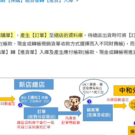
開啟【採購】點貨後轉【進貨】入庫
>
採購單】
，
產生【訂單】
至
總店的資料庫
，待總店出貨時可將【
(帳款、現金或轉帳視銷貨單收款方式選擇而入不同財務帳)，
單】轉【進貨單】入庫及產生應付帳款(
帳款、現金或轉帳
視進