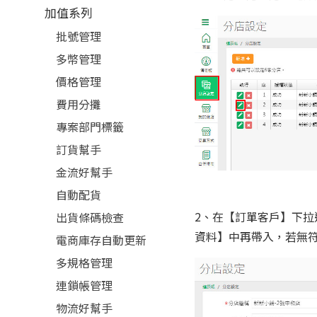
加值系列
批號管理
多幣管理
價格管理
費用分攤
專案部門標籤
訂貨幫手
金流好幫手
自動配貨
2、在【訂單客戶】下拉
出貨條碼檢查
資料】中再帶入，若無
電商庫存自動更新
多規格管理
連鎖帳管理
物流好幫手