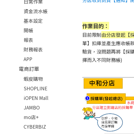
分店收到到貨【通知】
日常作業
資金流水帳
基本設定
作業目的：
開帳
目前限制
由分店發起【
報表
單】扣庫並產生應收帳款
財務報表
驗貨，沒問題再將【採購
APP
擇而入不同財務帳)
電商訂單
蝦皮購物
SHOPLINE
iOPEN Mall
JAMBO
mo店+
CYBERBIZ