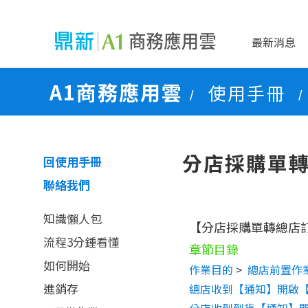
最新消息
A1商務應用雲
使用手冊
/
/
分店採購單
回使用手冊
聯絡我們
知識懶人包
【分店採購單轉總店
流程3分鍾看懂
章節目錄
如何開始
作業目的
>
總店前置作
進銷存
總店收到【通知】開啟