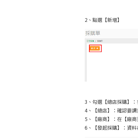
2、點選【新增】
3、勾選【總店採購】
4、【總店】：確認要調
5、【廠商】：在【廠
6、【發起採購】：資