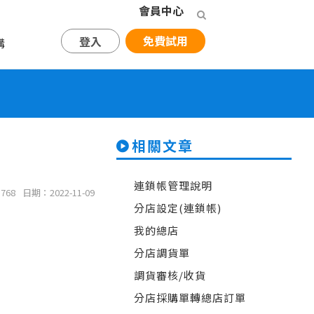
會員中心
免費試用
登入
購
相關文章
連鎖帳管理說明
768
日期：2022-11-09
分店設定(連鎖帳)
我的總店
分店調貨單
調貨審核/收貨
分店採購單轉總店訂單