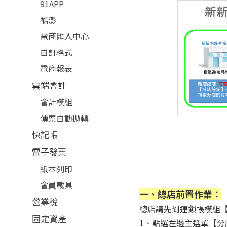
91APP
酷澎
電商匯入中心
自訂格式
電商報表
雲端會計
會計模組
傳票自動拋轉
快記帳
電子發票
紙本列印
會員載具
一、總店前置作業：
營業稅
總店請先到連鎖帳模組
固定資產
1、點選左邊主選單【