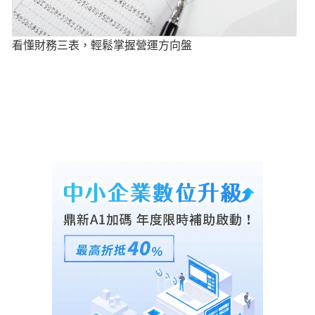
看懂財務三表，輕鬆掌握營運方向盤