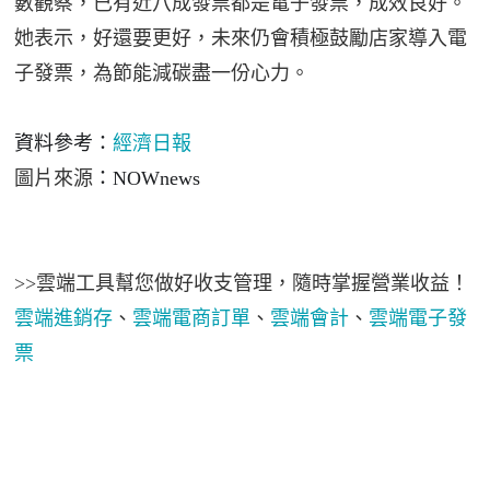
數觀察，已有近八成發票都是電子發票，成效良好。
她表示，好還要更好，未來仍會積極鼓勵店家導入電
子發票，為節能減碳盡一份心力。
資料參考：
經濟日報
圖片來源
：NOWnews
>>雲端工具幫您做好收支管理，隨時掌握營業收益！
雲端進銷存
、
雲端
電商訂單
、
雲端會計
、
雲端電子發
票