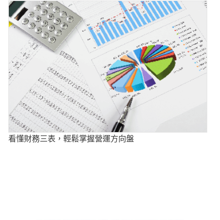
看懂財務三表，輕鬆掌握營運方向盤