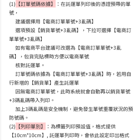
(1)
【訂單號碼依據】
：在託運單列印後的憑證預帶的單
號，
建議選擇用【電商訂單單號+3亂碼】
選項預設【銷貨單號+3亂碼】，下拉可選擇【電商訂
單單號+3亂碼】
如有電商平台建議可改選為【電商訂單單號+3亂
碼】，包貨完貼標時方便以電商單號
核對託運單。
訂單號碼依據為【電商訂單單號+3亂碼】時，若用自
行新增的【銷貨單】產生託運單
因無電商訂單單號，此時系統就會自動再以銷貨單號
+3碼亂碼帶入列印。
加上3碼亂碼是安全機制，避免發生單號重覆狀況的預
防號碼。
(2)
【列印單別】
：為標籤列印預設值，格式提供
【10cm*10cm】, 託運單列印時，會依此設定印出格式