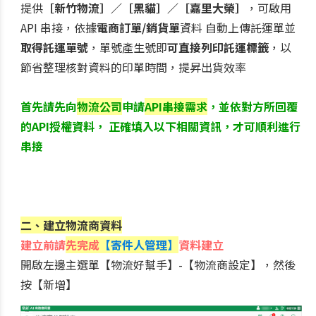
提供
［新竹物流］／［黑貓］／［嘉里大榮］
，可啟用
API 串接，依據
電商訂單/銷貨單
資料 自動上傳託運單並
取得託運單號
，單號產生號即
可直接列印託運標籤
，以
節省整理核對資料的印單時間，提昇出貨效率
首先
請先向
物流公司
申請
API串接需求
，並依對方所回覆
的API授權資料， 正確填入以下相關資訊，才可順利進行
串接
二、建立物流商資料
建立前請
先完成
【寄件人管理】
資料建立
開啟左邊主選單【物流好幫手】-【物流商設定】，然後
按【新增】