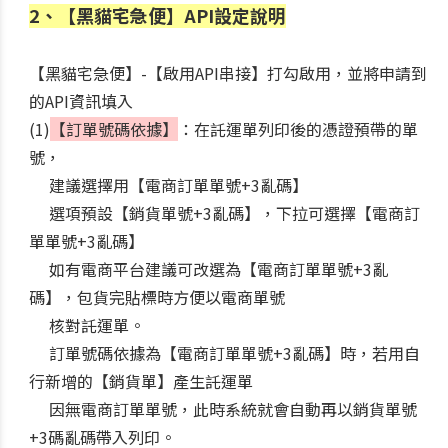
2、【黑貓宅急便】API設定說明
【黑貓宅急便】-【啟用API串接】打勾啟用，並將申請到
的API資訊填入
(1)
【訂單號碼依據】
：在託運單列印後的憑證預帶的單
號，
建議選擇用【電商訂單單號+3亂碼】
選項預設【銷貨單號+3亂碼】，下拉可選擇【電商訂
單單號+3亂碼】
如有電商平台建議可改選為【電商訂單單號+3亂
碼】，包貨完貼標時方便以電商單號
核對託運單。
訂單號碼依據為【電商訂單單號+3亂碼】時，若用自
行新增的【銷貨單】產生託運單
因無電商訂單單號，此時系統就會自動再以銷貨單號
+3碼亂碼帶入列印。