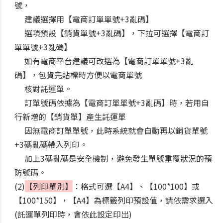
號，
建議選擇用【電商訂單單號+3亂碼】
選項預設【銷貨單號+3亂碼】，下拉可選擇【電商訂
單單號+3亂碼】
如有電商平台建議可改選為【電商訂單單號+3亂
碼】，包貨完貼標時方便以電商單號
核對託運單。
訂單號碼依據為【電商訂單單號+3亂碼】時，若用自
行新增的【銷貨單】產生託運單
因無電商訂單單號，此時系統就會自動再以銷貨單號
+3碼亂碼帶入列印。
加上3碼亂碼是安全機制，避免發生單號重覆狀況的預
防號碼。
(2)
【列印單別】
：格式可選【A4】、【100*100】或
【100*150】，【A4】為標籤列印預設值，請依需求選入
(託運單列印時，會依此設定印出)