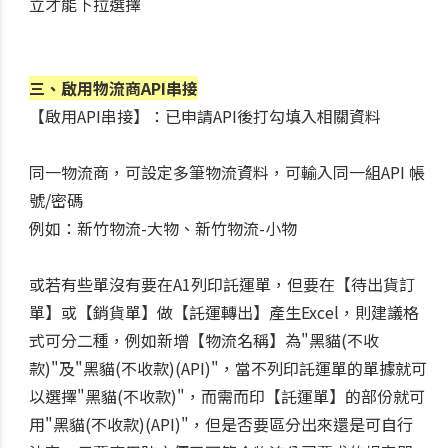
立才能下拉選擇
三、啟用物流商API串接
【啟用API串接】：已申請API後打勾填入相關資料
同一物流商，可設定多筆物流資料，可輸入同一組API 帳
號/密碼
例如：新竹物流-大物、新竹物流-小物
或若有些單沒有要在A1列印託運單，但要在【待出貨訂
單】或【銷貨單】做【託運轉出】產生Excel，則建議格
式可分二種，例如新增【物流名稱】為"黑貓(不收
款)"及"黑貓(不收款)(API)"，當不列印託運單的單據就可
以選擇"黑貓(不收款)"，而需而印【託運單】的部份就可
用"黑貓(不收款)(API)"，但是否要區分出來還是可自行