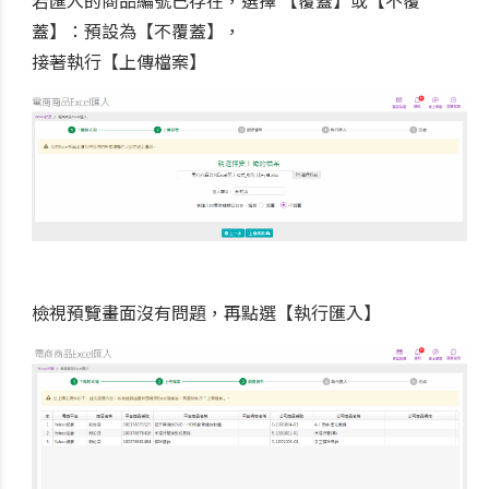
蓋】：預設為【不覆蓋】，
接著執行【上傳檔案】
檢視預覽畫面沒有問題，再點選【執行匯入】