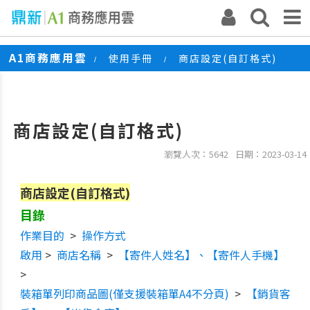
A1商務應用雲
使用手冊
商店設定(自訂格式)
/
/
商店設定(自訂格式)
瀏覽人次：5642
日期：2023-03-14
商店設定(自訂格式)
目錄
作業目的
>
操作方式
啟用
>
商店名稱
>
【寄件人姓名】、【寄件人手機】
>
裝箱單列印商品圖(僅支援裝箱單A4不分頁)
>
【銷貨客