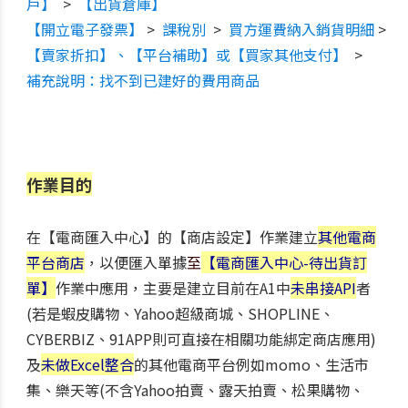
戶】
>
【出貨倉庫】
【開立電子發票】
>
課稅別
>
買方運費納入銷貨明細
>
【賣家折扣】、【平台補助】或【買家其他支付】
>
補充說明：找不到已建好的費用商品
作業目的
在
【電商匯入中心】的
【商店設定】作業建立
其他電商
平台商店
，以便匯入單據
至
【電商匯入中心-待出貨訂
單】
作業
中應用，主要是建立目前在A1中
未串接API
者
(若是蝦皮購物、Yahoo超級商城、SHOPLINE、
CYBERBIZ、91APP則可直接在相關功能綁定商店應用)
及
未做Excel整合
的其他電商平台例如momo、生活市
集、樂天等(不含Yahoo拍賣、露天拍賣、松果購物、