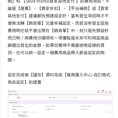
助】和 【S604 momo買家其他支付 】的費用項目，不
論是【運費】、【賣家折扣】、【平台補助】或【買家
其他支付】建議都先預建設定好，當有發生項目時才不
會無法轉【銷貨單】又要來補設定，而若沒有發生這些
費用時也就不會出現在【銷貨單】中，就只是先預設好
而已喲！將費用分細項有一項優點是未來可利用這商品
篩選出發生的金額，如果您覺得不需要檢視這樣的資
訊，也可以統一設定一個費用商品帶入節省設定的時
間。
設定完成後【儲存】資料完成【電商匯入中心-自訂格式-
商店設定】的建置