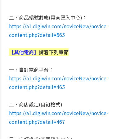
二、商品編號對應(電商匯入中心)：
https://a1.digiwin.com/noviceNew/novice-
content.php?detail=565
【其他電商】
請看下列章節
一、自訂電商平台：
https://a1.digiwin.com/noviceNew/novice-
content.php?detail=465
二、商店設定(自訂格式)
https://a1.digiwin.com/noviceNew/novice-
content.php?detail=467
三、自訂格式(電商匯入中心)