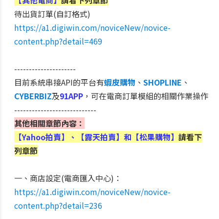
待出貨訂單(自訂格式)
https://a1.digiwin.com/noviceNew/novice-
content.php?detail=469
---------------------
目前系統串接API的平台有
蝦皮購物
、
SHOPLINE
、
CYBERBIZ
及
91APP
，可在電商訂單模組的相關作業操作
----------------------------
其他相關章節內容：
【Yahoo拍賣】、【露天拍賣】和【松果購物】
請看下
列章節
一、商店設定(電商匯入中心)：
https://a1.digiwin.com/noviceNew/novice-
content.php?detail=236