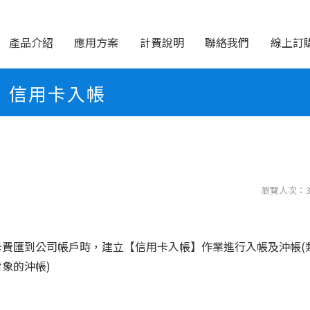
產品介紹
應用方案
計費說明
聯絡我們
線上訂
信用卡入帳
瀏覽人次：3
卡費匯到公司帳戶時，建立【信用卡入帳】作業進行入帳及沖帳(
象的沖帳)