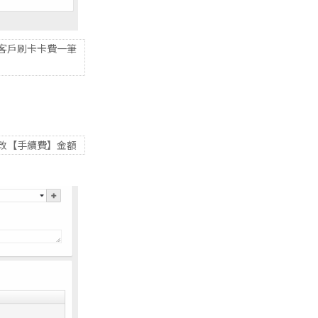
客戶刷卡卡費一筆
改【手續費】金額