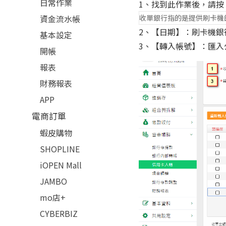
日常作業
1、找到此作業後，請
資金流水帳
收單銀行指的是提供刷卡機
2、【日期】：刷卡機銀
基本設定
3、【轉入帳號】：匯入
開帳
報表
財務報表
APP
電商訂單
蝦皮購物
SHOPLINE
iOPEN Mall
JAMBO
mo店+
CYBERBIZ