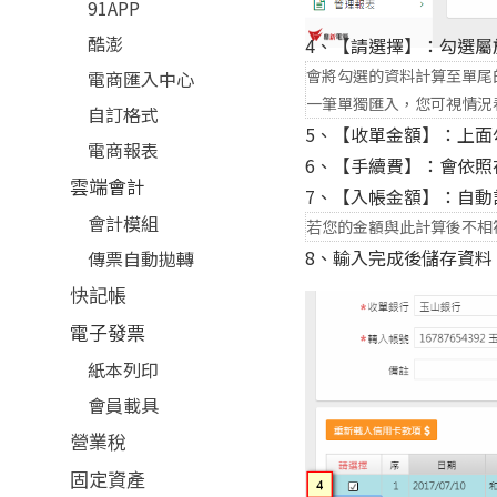
91APP
酷澎
4、【請選擇】：勾選
會將勾選的資料計算至單尾
電商匯入中心
一筆單獨匯入，您可視情況
自訂格式
5、【收單金額】：上
電商報表
6、【手續費】：會依
雲端會計
7、【入帳金額】：自動
會計模組
若您的金額與此計算後不相
8、輸入完成後儲存資料
傳票自動拋轉
快記帳
電子發票
紙本列印
會員載具
營業稅
固定資產