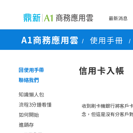
最新消息
A1商務應用雲
使用手冊
/
/
信用卡入帳
回使用手冊
聯絡我們
知識懶人包
流程3分鍾看懂
收到刷卡機銀行將客戶
念，但這是沒有分客戶對
如何開始
進銷存