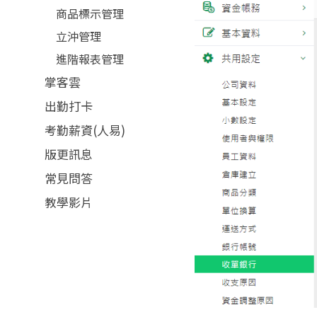
商品標示管理
立沖管理
進階報表管理
掌客雲
出勤打卡
考勤薪資(人易)
版更訊息
常見問答
教學影片