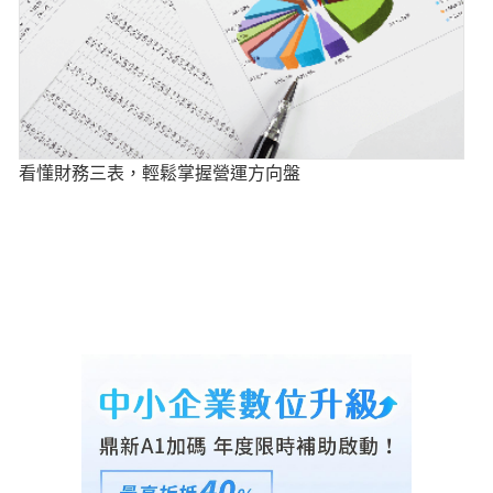
看懂財務三表，輕鬆掌握營運方向盤