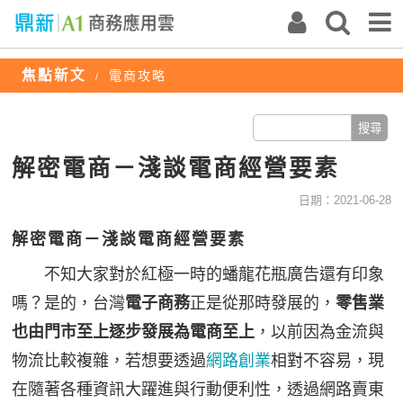
焦點新文
電商攻略
/
解密電商－淺談電商經營要素
日期：2021-06-28
解密電商－淺談電商經營要素
不知大家對於紅極一時的蟠龍花瓶廣告還有印象
嗎？是的，台灣
電子商務
正是從那時發展的，
零售業
也由門市至上逐步發展為電商至上
，以前因為金流與
物流比較複雜，若想要透過
網路創業
相對不容易，現
在隨著各種資訊大躍進與行動便利性，透過網路賣東