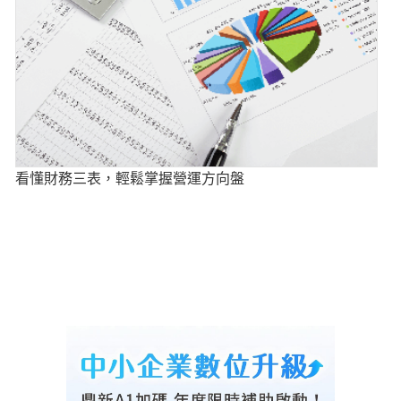
看懂財務三表，輕鬆掌握營運方向盤