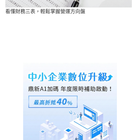
看懂財務三表，輕鬆掌握營運方向盤