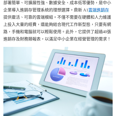
部署簡單、可擴展性強、數據安全、成本低等優勢，是中小
企業導入進銷存管理系統的理想選擇。
鼎新
A1
雲
端進銷存
提供靈活、可靠的雲端模組。不僅不需要在硬體和人力維護
上投入大量的經費，還能夠結合現代工作新型態，只要有網
路，手機和電腦就可以輕鬆使用。此外，它提供了超過
40張
進銷存及財務類報表，以滿足中小企業在經營管理
的需求
！