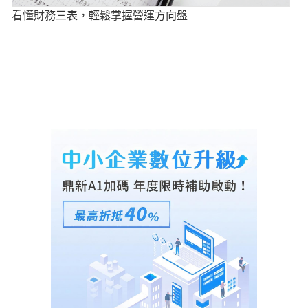
看懂財務三表，輕鬆掌握營運方向盤