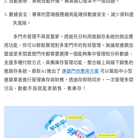
2.
自動更新：系統自動升級，無需擔心版本不一致問題。
3.
數據安全：專業的雲端服務
廠
商能確保數據安全，減少資料遺
失風險。
多
門市
管理不再是噩夢。透過充分利用進銷存系統的跨店應
用功能，你可以輕鬆實現對多家
門市
的有效管理。
無論是
連鎖加
盟
或是多間直營門市都
需要選擇一個能夠集中管理和分析數據、
支
援
多種付款方式、具備庫存管理功能、整合線上與線下銷售的
進銷存系統。
鼎新
A1推出了
連鎖門市應用方案
可
以幫助
中小型
連鎖業者進行
管理庫
存與財務，透過
存即時同步，一次管理多間
分店
，
動動手指就能查銷售、看庫存！