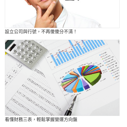
設立公司與行號，不再傻傻分不清！
看懂財務三表，輕鬆掌握營運方向盤