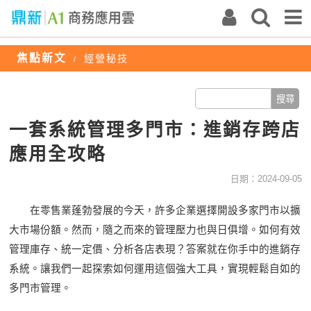
焦點新文
經營秘技
/
一套系統管理多門市：進銷存跨店
應用全攻略
日期：2024-09-05
在零售業蓬勃發展的今天，許多企業選擇開設多家
門市
以擴
大市場份額。然而，隨之而來的管理壓力也與日俱增。如何有效
管理庫存、統一定價、分析各店表現？答案就在你手中的進銷存
系統。讓我們一起探索如何運用這個強大工具，實現輕鬆自如的
多
門市
管理。