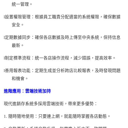
統一管理。
l
設置權限管理：根據員工職責分配適當的系統權限，確保數據
安全。
l
定期數據同步：確保各店數據及時上傳至中央系統，保持信息
最新。
l
制定標準流程：統一各店操作流程，減少錯誤，提高效率。
l
善用報表功能：定期生成並分析跨店比較報表，及時發現問題
和機會。
進階應用：雲端技術加持
現代進銷存系統多採用雲端技術，帶來更多優勢：
1.
隨時隨地
使用
：只
要連上網
，
就能
隨時掌握各店動態。