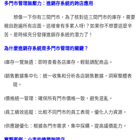
多門市管理無壓力：進銷存系統的跨店應用
想像一下
你有三間門市，
為了核對
這
三
間
門
市
的庫存，
需要
親自跑遍所有店面，
這樣會有多累人呀
!
？如果你
不想要這麼辛
苦
，是時候充分發揮進銷存系統的潛力了！
為什麼進銷存系統是多門市管理的關鍵？
l
庫存一覽無遺：
即時
查看各店庫存，輕鬆調配商品。
l
銷售數據集中化：統一收集和分析各店銷售數據，洞察整體表
現。
l
價格統一管理：確保所有
門市
價格一致，避免混亂。
l
員工績效追蹤：比較不同
門市
的員工表現，優化人力資源。
l
供應鏈優化：根據各
門市
需求，集中採購，提高議價能力。
實際案例：小李的連鎖咖啡店