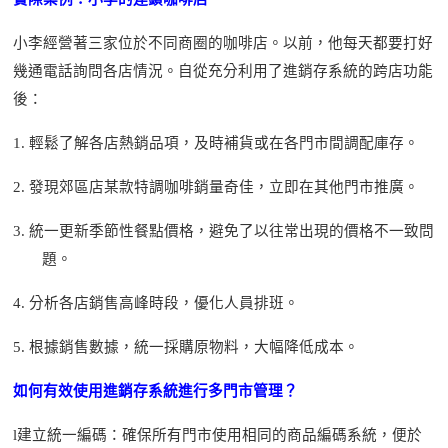
小李經營著三家位於不同商圈的咖啡店。以前，
他
每天都要打好
幾通電話詢問各店情況。自從充分利用了進銷存系統的跨店功能
後：
1.
輕鬆了解各店熱銷品項，及時補貨或在各
門市
間調配庫存。
2.
發現郊區店某款特調咖啡銷量奇佳，立即在其他門市推廣。
3.
統一更新季節性餐點價格，避免了以往常出現的價格不一致問
題。
4.
分析各店銷售高峰時段，優化人員排班。
5.
根據銷售數據，統一採購原物料，大幅降低成本。
如何有效使用進銷存系統進行多門市管理？
l
建立統一編碼：確保所有
門市
使用相同的商品編碼系統，便於