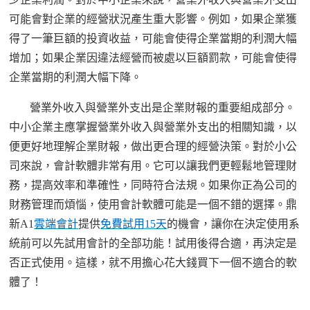
可能會對企業的經營狀況產生重大影響。例如，如果企業獲
得了一筆巨額的投資收益，可能會使得企業當期的利潤大幅
增加；如果企業因違法經營而被處以巨額罰款，可能會使得
企業當期的利潤大幅下降。
營業外收入與營業外支出是企業財報的重要組成部分。
中小企業主應掌握營業外收入與營業外支出的相關知識，以
便更好地理解企業財報，做出更合理的經營決策。
對於小公
司來說，會計軟體非常有用。它可以讓我們更輕鬆地管理財
務，提高效率和準確性，同時符合法規。如果你正為公司的
財務管理而煩惱，使用會計軟體可能是一個不錯的選擇。鼎
新
A1
雲端會計
提供
免費試用
15天
的機會，讓你在決定使用
系
統前可以先試用會計的全部功能！試用後得合適，再決定是
否正式使用。這樣，就不用擔心花大錢買下一個不
適合
的軟
體了！