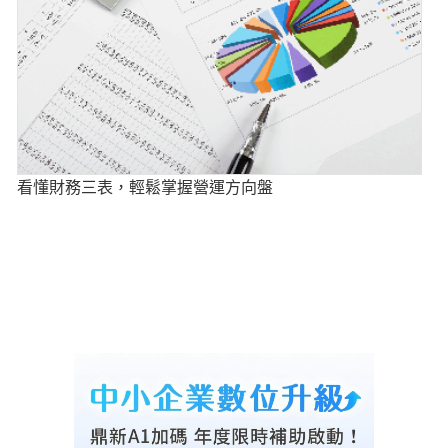
看懂財務三表，輕鬆掌握營運方向盤