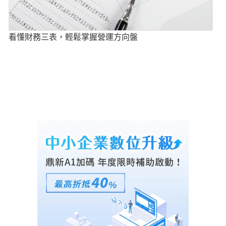
看懂財務三表，輕鬆掌握營運方向盤