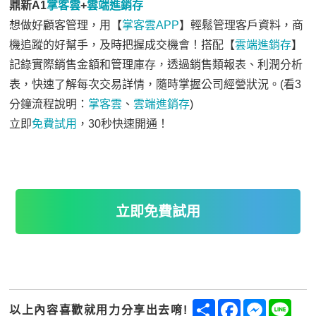
鼎新A1
掌客雲
+
雲端進銷存
想做好顧客管理，用【
掌客雲APP
】輕鬆管理客戶資料，商
機追蹤的好幫手，及時把握成交機會！搭配【
雲端進銷存
】
記錄實際銷售金額和管理庫存，透過銷售類報表、利潤分析
表，快速了解每次交易詳情，隨時掌握公司經營狀況。(看3
分鐘流程說明：
掌客雲
、
雲端進銷存
)
立即
免費試用
，30秒快速開通！
立即免費試用
Share
Facebook
Messenge
Line
以上內容喜歡就用力分享出去唷!