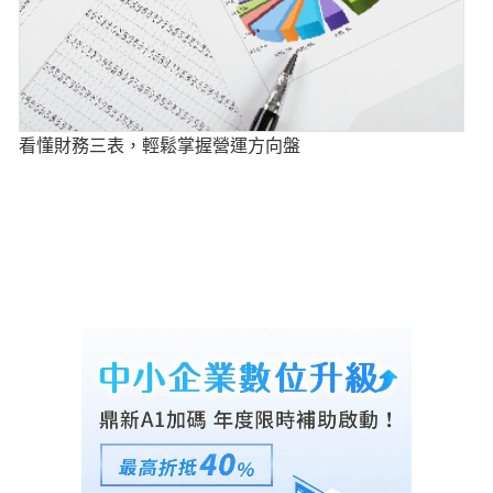
看懂財務三表，輕鬆掌握營運方向盤