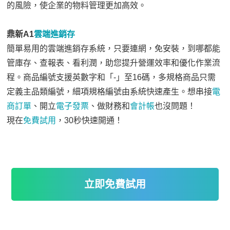
的風險，使企業的物料管理更加高效。
鼎新A1
雲端進銷存
簡單易用的雲端進銷存系統，只要連網，免安裝，到哪都能
管庫存、查報表、看利潤，助您提升營運效率和優化作業流
程。商品編號支援英數字和「-」至16碼，多規格商品只需
定義主品類編號，細項規格編號由系統快速產生。想串接
電
商訂單
、開立
電子發票
、做財務和
會計帳
也沒問題！
現在
免費試用
，30秒快速開通！
立即免費試用