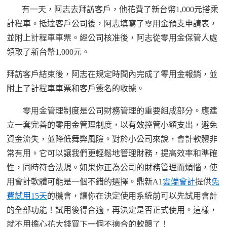
有一天，
阿志
去拜訪客戶，他花費了新台幣
1,000元搭乘
計程車。抵達客戶公司後，
阿志
填寫了零用金預支申請表，
並附上計程車車票。經公司核准後，
阿志
從零用金保管人處
領取了新台幣
1,000元。
拜訪客戶結束後，
阿志
在規定時間內完成了零用金報銷，並
附上了計程車車票和客戶簽名的收據。
零用金管理制度是公司財務管理的重要組成部分。應建
立一套完善的零用金管理制度，以有效控管小額支出，避免
資金流失，並降低舞弊風險。
對於小公司來說，會計軟體非
常有用。它可以讓我們更輕鬆地管理財務，提高效率和準確
性，同時符合法規。如果你正為公司的財務管理而煩惱，使
用會計軟體可能是一個不錯的選擇。鼎新
A1
雲端會計
提供
免
費試用
15天
的機會，讓你在決定使用
系統前可以先試用會計
的全部功能！試用後得合適，再決定是否正式使用。這樣，
就不用擔心花大錢買下一個不
適合
的軟體了！