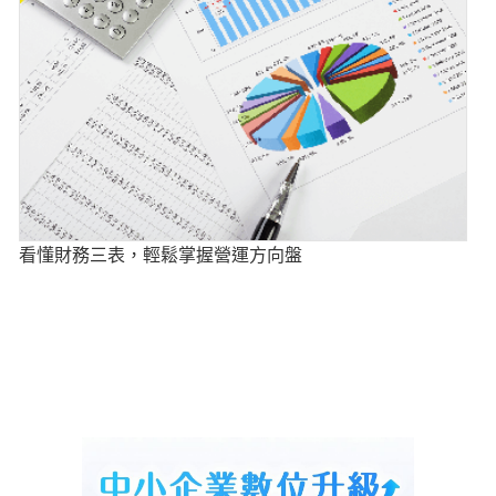
看懂財務三表，輕鬆掌握營運方向盤