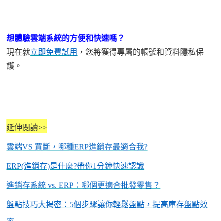
想體驗雲端系統的方便和快速嗎？
現在就
立即免費試用
，您將獲得專屬的帳號和資料隱私保
護。
延伸閱讀
>>
雲端
VS 買斷，哪種ERP進銷存最適合我?
ERP(進銷存)是什麼?帶你1分鐘快速認識
進銷存系統
vs. ERP：哪個更適合批發零售？
盤點技巧大揭密：
5個步驟讓你輕鬆盤點，提高庫存盤點效