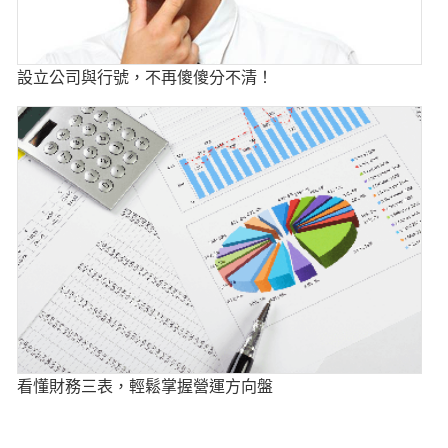
設立公司與行號，不再傻傻分不清！
看懂財務三表，輕鬆掌握營運方向盤