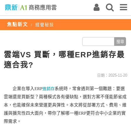
焦點新文
經營秘技
/
雲端VS 買斷，哪種ERP進銷存最
適合我?
日期：2025-11-20
企業在導入
ERP
系統時，常會遇到第一個難題：要選
進銷存
雲端還是買斷型？兩種模式各有優缺點，選對方案不僅能節省成
本，也能確保未來營運更具彈性。本文將從部署方式、費用、維
護與擴充性四大面向，帶你了解哪一種
ERP更符合中小企業的實
際需求。