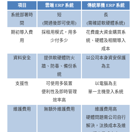
項目
雲端
ERP 系統
傳統單機
ERP 系統
系統部署時
短
長
間
(開通後即可使用)
(需確認軟硬體系統)
期初導入費
採租用模式，用多
花費龐大資金購買系
用
少付多少
統、硬體及相關導入
成本
資料安全
提供軟硬體防火
以公司本身資安保護
牆、防毒、備份系
為主
統
支援性
可使用多裝置
以電腦為主
便利性及即時管理
單一主機登入系統
效率高
維護費用
無額外維護費用
維護費用高
硬體問題需公司自行
解決，汰換成本及維