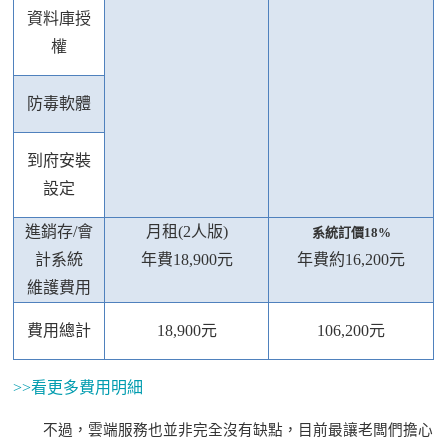
資料庫授
權
防毒軟體
到府安裝
設定
進銷存
/會
月租
(2人版)
系統訂價
18%
計系統
年費
18,900元
年費約
16,200元
維護費用
費用總計
18,900元
106,200元
>>看更多費用明細
不過，雲端服務也並非完全沒有缺點，目前最讓老闆們擔心