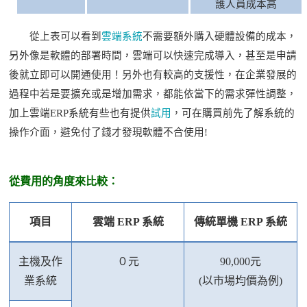
護人員成本高
從上表可以看到
雲端系統
不需要額外購入硬體設備的成本，
另外像是軟體的部署時間，雲端可以快速完成導入，甚至是申請
後就立即可以開通使用！另外也有較高的支援性，在企業發展的
過程中若是要擴充或是增加需求，都能依當下的需求彈性調整，
加上雲端
ERP系統有些也有提供
試用
，可在購買前先了解系統的
操作介面，避免付了錢才發現軟體不合使用
!
從費用的角度來比較：
項目
雲端
ERP 系統
傳統單機
ERP 系統
主機及作
０元
90,000元
業系統
(以市場均價為例)