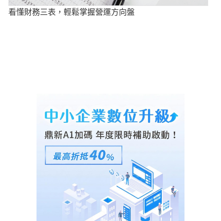
看懂財務三表，輕鬆掌握營運方向盤