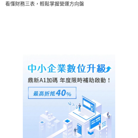
看懂財務三表，輕鬆掌握營運方向盤