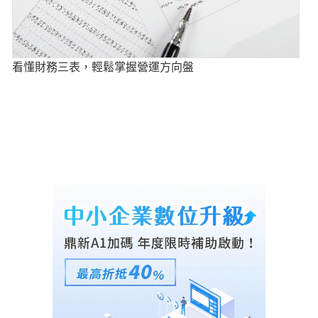
看懂財務三表，輕鬆掌握營運方向盤