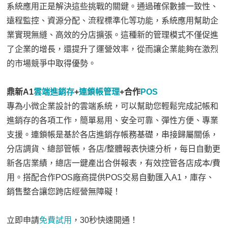
系統應用正是解決這些挑戰的關鍵。通過確保數據一致性、
遠程監控、資源分配、流程標準化等功能，系統應用幫助企
業實現無縫、高效的分店擴張。這種新的管理模式不僅促進
了企業的增長，還提升了運營效率，從而讓企業能夠在激烈
的市場競爭中取得優勢。
鼎新A1
雲端進銷存
+
連鎖帳管理
+合作
POS
專為小微企業設計的雲端系統，可以幫助您輕鬆完成記帳和
進銷存的各項工作，簡單易用、安全可靠、彈性方便、專業
支援。連鎖帳是基於各店進銷存帳務基礎，串接歸屬關係，
分店調貨、總部管帳，各店/整體報表快速分析，每日自動更
新各店業績，總店一鍵產出合併報表，有效控管各店成本/費
用。搭配合作POS廠商提供POS交易自動匯入A1，庫存、
銷售整合讓您跨店經營無障礙！
立即申請
免費試用
，30秒快速開通！