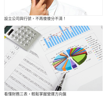
設立公司與行號，不再傻傻分不清！
看懂財務三表，輕鬆掌握營運方向盤