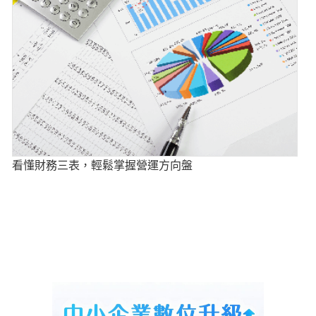
看懂財務三表，輕鬆掌握營運方向盤