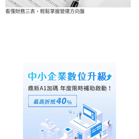
看懂財務三表，輕鬆掌握營運方向盤