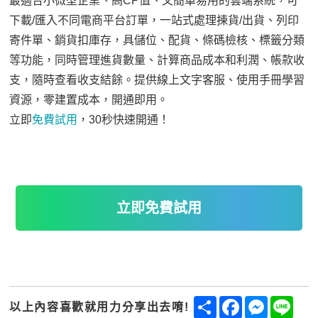
最適合小微型企業、高CP值、又簡單易用的雲端系統，可
下載/匯入不同電商平台訂單，一站式處理揀貨/出貨、列印
寄件單、銷貨扣庫存，具儲位、配貨、條碼檢核、標籤分類
等功能，同時管理進貨數量、計算商品成本和利潤、帳款收
支，隨時查看收支結餘。提供線上文字客服、使用手冊學習
資源，零建置成本，開通即用。
立即
免費試用
，30秒快速開通！
立即免費試用
Share
Facebook
Messenge
Line
以上內容喜歡就用力分享出去唷!