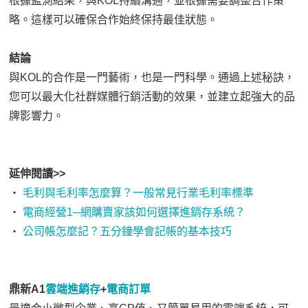
根據監測結果，與KOL持續溝通，並根據需要調整合作策
略。這樣可以確保合作始終保持最佳狀態。
結論
與KOL的合作是一門藝術，也是一門科學。通過上述秘訣，
您可以最大化社群媒體行銷活動的效果，並建立起強大的品
牌影響力。
延伸閱讀>>
‧
毛利與毛利率怎麼算？一般常見行業毛利率標準
‧
電商經營1─網購賣家該如何選擇進銷存系統？
‧
公司帳怎麼記？五分鐘學會記帳的基本技巧
鼎新A1
雲端進銷存
+
電商訂單