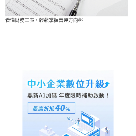
看懂財務三表，輕鬆掌握營運方向盤