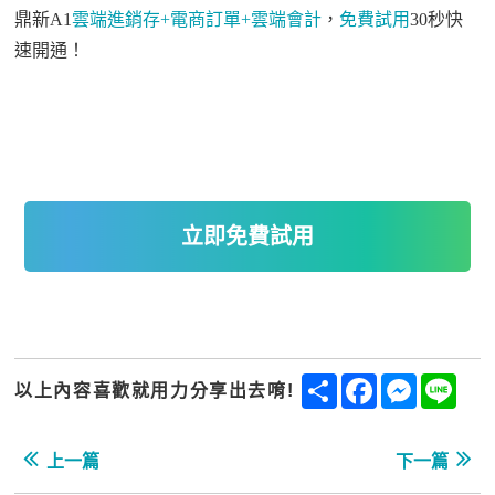
鼎新
A1
雲端進銷存
+
電商訂單
+
雲端會計
，
免費試用
30
秒快
速開通！
立即免費試用
Share
Facebook
Messenge
Line
以上內容喜歡就用力分享出去唷!
上一篇
下一篇