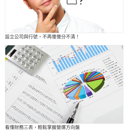
設立公司與行號，不再傻傻分不清！
看懂財務三表，輕鬆掌握營運方向盤