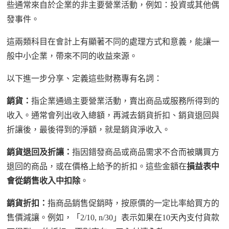
些通常來自於企業的非主要營業活動，例如：投資或其他偶
發事件。
這兩類科目在會計上有顯著不同的處理方式和意義，能讓一
般中小企業，帶來不同的收益來源。
以下進一步分享、定義這些財務專有名詞：
銷貨：
指企業通過主要營業活動，賣出商品或服務所得到的
收入。通常會列出收入總額，再減去銷貨折扣、銷貨退回與
折讓後，最後得到的淨額，就是銷貨淨收入。
銷貨退回及折讓：
指因錯發商品或商品需求不合而被購買方
退回的商品，或在價格上給予的折扣。這些金額在
損益表中
會從銷售收入中扣除
。
銷貨折扣：
指商品銷售促銷時，按原價的一定比率給買方的
售價減讓。例如，「
2/10, n/30
」表示如果在
10
天內支付貨款