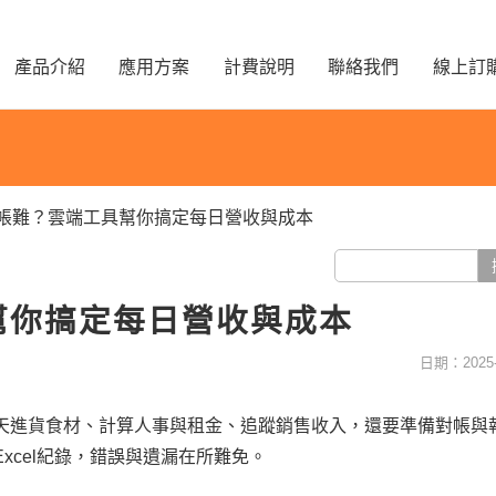
產品介紹
應用方案
計費說明
聯絡我們
線上訂
帳難？雲端工具幫你搞定每日營收與成本
幫你搞定每日營收與成本
日期：2025-
天進貨食材、計算人事與租金、追蹤銷售收入，還要準備對帳與
xcel紀錄，錯誤與遺漏在所難免。