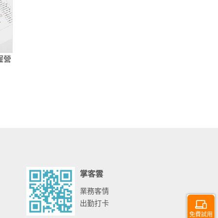
握營
掌客雲
業務客情
出勤打卡
免費試用