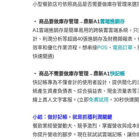
小型餐飲店可依照商品是否需要做庫存管理來選
‧ 商品要做庫存管理→鼎新A1
雲端進銷存
A1雲端進銷存是簡單易用的跨裝置雲端系統，
計、利潤分析等超過40張進銷存及財務類報表，
效率和優化作業流程。想串接
POS
、
電商訂單
、
快速開通)
‧ 商品不需要做庫存管理→鼎新A1
快記帳
快記帳專為不懂會計的使用者設計，提供簡化的
統產生資產負債表、綜合損益表、現金流量表等
線上真人文字客服。(立即
免費試用
，30秒快速開
小結：做好記帳，就是抓穩利潤關鍵
餐飲業經營變動大、競爭激烈，掌握營收與成本
你提升營收的腳步。現在就試試雲端記帳，讓你