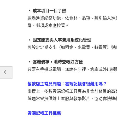
‧ 成本項目一目了然
透過進貨紀錄功能，依食材、品項、類別輸入進
賺、哪項成本應控管。
‧ 固定開支與人事費用系統化管理
可設定定期支出（如租金、水電費、薪資等）與
‧ 雲端儲存，隨時查帳好方便
只要有手機或電腦，無論在店裡、倉庫或外出採
餐飲店主常見問題：雲端記帳會很難用嗎？
事實上，多數雲端記帳工具專為非會計背景的商
統通常會提供線上客服與教學影片，協助你快速
雲端記帳工具推薦