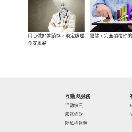
用心做好進銷存，淡定處理
雲端，完全顛覆你
食安風暴
互動與服務
活動快訊
服務條款
隱私權聲明