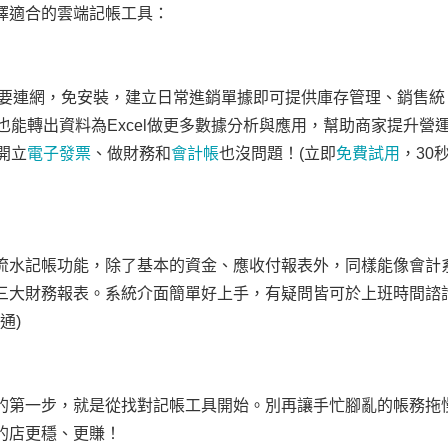
擇適合的雲端記帳工具：
只要連網，免安裝，建立日常進銷單據即可提供庫存管理、銷售統
也能轉出資料為Excel做更多數據分析與應用，幫助商家提升營
開立
電子發票
、做財務和
會計帳
也沒問題！(立即
免費試用
，30
流水記帳功能，除了基本的資金、應收付報表外，同樣能像會計
三大財務報表。系統介面簡單好上手，有疑問皆可於上班時間諮
通)
的第一步，就是從找對記帳工具開始。別再讓手忙腳亂的帳務拖
的店更穩、更賺！