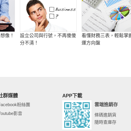
的想像！
設立公司與行號，不再傻傻
看懂財務三表，輕鬆掌
分不清！
運方向盤
社群媒體
APP下載
Facebook粉絲團
雲端進銷存
Youtube影音
條碼進銷貨
隨時查庫存